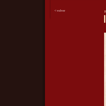
< volver
1