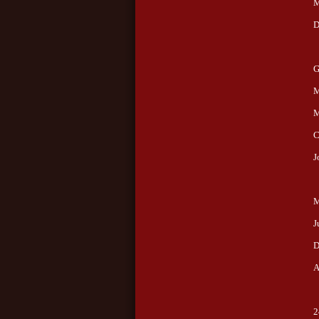
M
D
G
M
M
C
J
M
J
D
A
2