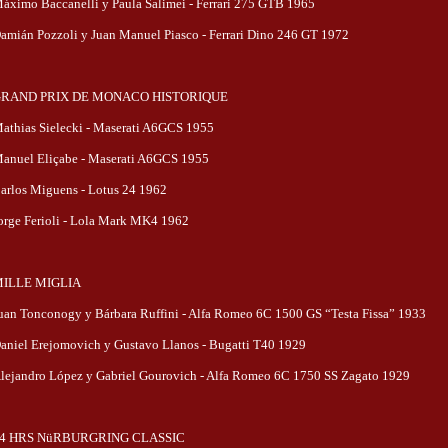
áximo Baccanelli y Paula Salimei - Ferrari 275 GTB 1965
amián Pozzoli y Juan Manuel Piasco - Ferrari Dino 246 GT 1972
RAND PRIX DE MONACO HISTORIQUE
athias Sielecki - Maserati A6GCS 1955
anuel Eliçabe - Maserati A6GCS 1955
arlos Miguens - Lotus 24 1962
orge Ferioli - Lola Mark MK4 1962
ILLE MIGLIA
uan Tonconogy y Bárbara Ruffini - Alfa Romeo 6C 1500 GS “Testa Fissa” 1933
aniel Erejomovich y Gustavo Llanos - Bugatti T40 1929
lejandro López y Gabriel Gourovich - Alfa Romeo 6C 1750 SS Zagato 1929
4 HRS NüRBURGRING CLASSIC