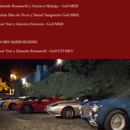
duardo Romanelli y Gustavo Hidalgo - Golf MKII
ulián Díaz de Vivar y Daniel Sanginetto Golf MKII
osé Visir y Antonio Errazuriz - Golf MKII
4 HRS NüRBURGRING
osé Visir y Eduardo Romanelli - Golf GTI MKV