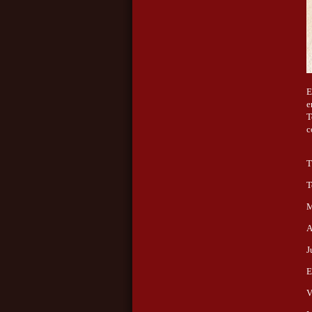
E
e
T
c
T
T
M
A
J
E
V