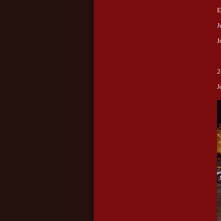
E
J
J
2
J