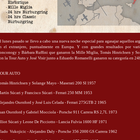
l lunes pasado se llevo a cabo una nueva noche especial para agasajar aquellos a
n el extranjero, puntualmente en Europa. Y con grandes resultados por var
onconogy y Bárbara Ruffini que ganaron la Mille Miglia, Tomás Hinrichsen y S
on la Tour Auto y José Visir junto a Eduardo Romanelli ganaron su categoría en 24
OUR AUTO
omás Hinrichsen y Solange Mayo - Maserati 200 SI 1957
artín Súcari y Francisco Súcari - Ferrari 250 MM 1953
lejandro Oxenford y José Luis Celada - Ferrari 275GTB 2 1965
uan Oxenford y Gabriel Mocciola - Porsche 911 Carrera RS 2,7L 1973
lliot Súcari y Leone De Picciotto - Lancia Fulvia 1600 HF 1971
lado Vukojicic - Alejandro Daly - Porsche 356 2000 GS Carrera 1962