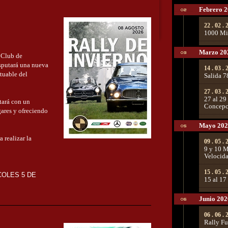
Febrero 
22 . 02 .
1000 Mil
Marzo 20
 Club de
isputará una nueva
14 . 03 .
tuable del
Salida 7
27 . 03 .
27 al 29
tará con un
Concepc
gares y ofreciendo
Mayo 202
 realizar la
09 . 05 .
9 y 10 M
Velocid
15 . 05 .
COLES 5 DE
15 al 17
Junio 202
06 . 06 .
Rally Fu