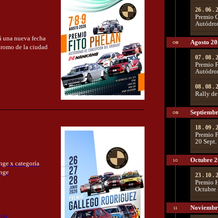
26 . 06 .
Premio G
Autódro
rá una nueva fecha
Agosto 2
dromo de la ciudad
07 . 08 .
Premio F
Autódro
08 . 08 .
Rally de
Septiembr
18 . 09 .
Premio F
20 Sept.
Octubre 
nge x categoría
enge
23 . 10 .
Premio H
Octubre
Noviembr
ría