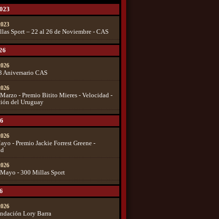
2023
 2023
las Sport – 22 al 26 de Noviembre - CAS
26
 2026
8 Aniversario CAS
 2026
 Marzo - Premio Bitito Mieres - Velocidad -
ión del Uruguay
6
 2026
ayo - Premio Jackie Forrest Greene -
ad
 2026
 Mayo - 300 Millas Sport
6
 2026
ndación Lory Barra