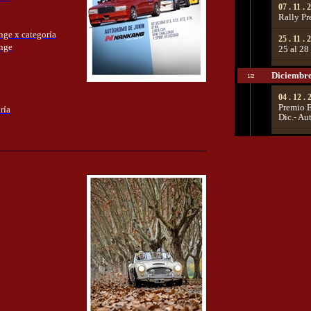
07 . 11 . 
Rally Pr
nge x categoría
25 . 11 . 
enge
25 al 28
Diciembr
04 . 12 .
Premio E
ría
Dic.- Au