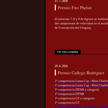
15 .7 .2026
Premio Fito Phelan
El próximo 7, 8 y 9 de Agosto se realiza
del campeonato de velocidad en el autó
de Concepción del Uruguay.
29 .6 .2026
Premio Gallego Rodriguez
1ª competencia Linea Cup - Mini Challe
1ª competencia Linea Cup - Mini Chall
1ª competencia DTNH x categoría
1ª competencia DTNH
1ª competencia GT x categoría
1ª competencia GT
1ª competencia Sport Velocidad x catego