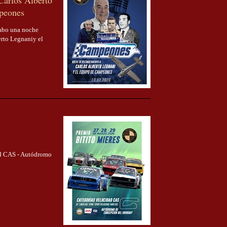
Carlos Alberto
peones
cabo una noche
erto Legnaniy el
ad CAS - Autódromo