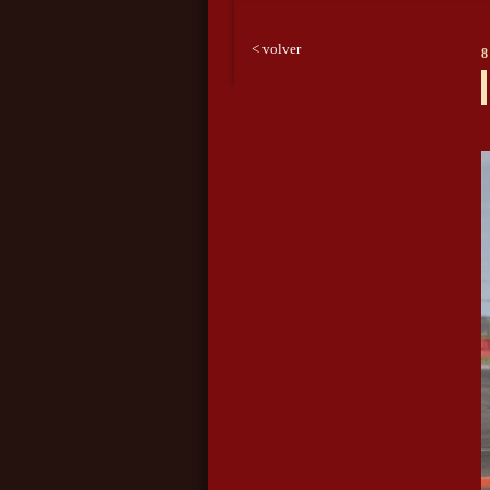
< volver
8