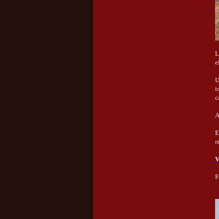
L
e
U
i
c
A
E
r
V
F