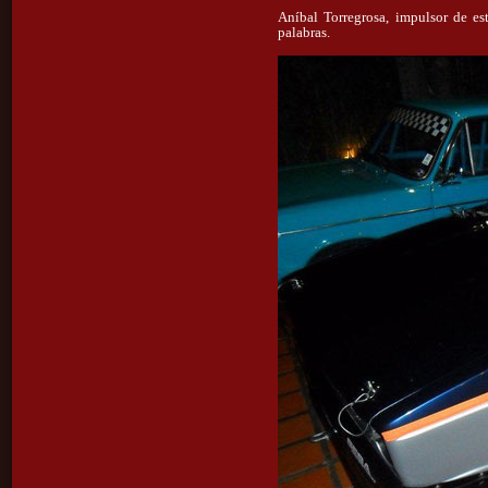
Aníbal Torregrosa, impulsor de es
palabras.